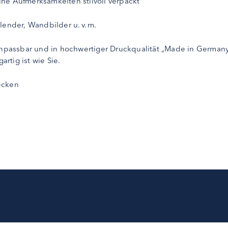
ne Aufmerksamkeiten stilvoll verpackt
ender, Wandbilder u. v. m.
 anpassbar und in hochwertiger Druckqualität „Made in German
artig ist wie Sie.
ecken