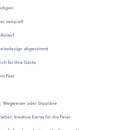
ündigen
r verspielt
 Ablauf
hzeitsdesign abgestimmt
ich für Ihre Gäste
em Fest
r, Wegweiser oder Sitzpläne
ber: kreative Extras für die Feier