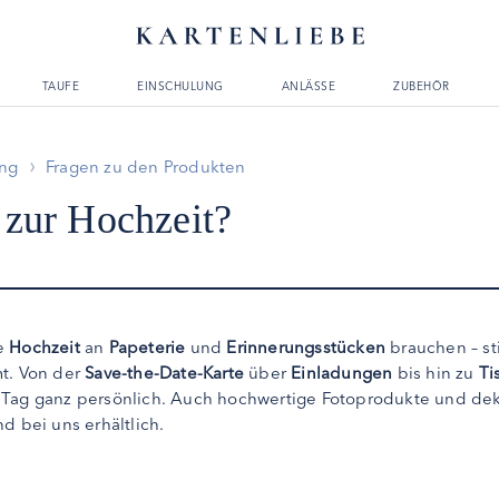
TAUFE
EINSCHULUNG
ANLÄSSE
ZUBEHÖR
ung
Fragen zu den Produkten
 zur Hochzeit?
re
Hochzeit
an
Papeterie
und
Erinnerungsstücken
brauchen – sti
mt. Von der
Save-the-Date-Karte
über
Einladungen
bis hin zu
Ti
n Tag ganz persönlich. Auch hochwertige Fotoprodukte und dek
nd bei uns erhältlich.