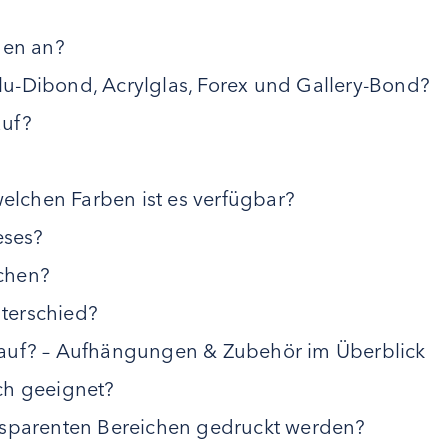
men an?
u-Dibond, Acrylglas, Forex und Gallery-Bond?
auf?
?
welchen Farben ist es verfügbar?
eses?
chen?
nterschied?
 auf? – Aufhängungen & Zubehör im Überblick
ch geeignet?
nsparenten Bereichen gedruckt werden?