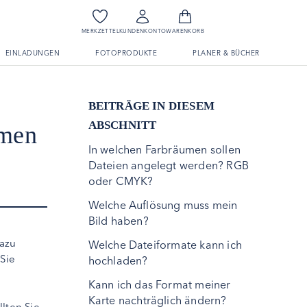
MERKZETTEL
KUNDENKONTO
WARENKORB
EINLADUNGEN
FOTOPRODUKTE
PLANER & BÜCHER
BEITRÄGE IN DIESEM
ABSCHNITT
amen
In welchen Farbräumen sollen
Dateien angelegt werden? RGB
oder CMYK?
Welche Auflösung muss mein
Bild haben?
Dazu
Welche Dateiformate kann ich
 Sie
hochladen?
Kann ich das Format meiner
Karte nachträglich ändern?
lten Sie