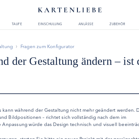
TAUFE
EINSCHULUNG
ANLÄSSE
ZUBEHÖR
altung
Fragen zum Konfigurator
d der Gestaltung ändern – ist 
rs kann während der Gestaltung nicht mehr geändert werden. 
 und Bildpositionen – richtet sich vollständig nach dem im
re Anpassung würde das Design technisch und visuell beeinträ
rzugen, starten Sie bitte ein neues Projekt mit der gewünscht