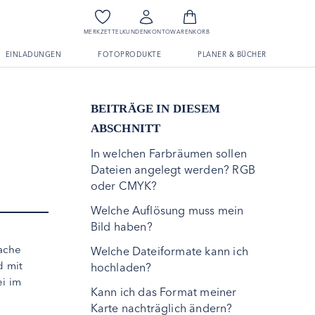
MERKZETTEL
KUNDENKONTO
WARENKORB
EINLADUNGEN
FOTOPRODUKTE
PLANER & BÜCHER
BEITRÄGE IN DIESEM
ABSCHNITT
In welchen Farbräumen sollen
Dateien angelegt werden? RGB
oder CMYK?
Welche Auflösung muss mein
Bild haben?
rache
Welche Dateiformate kann ich
d mit
hochladen?
ei im
Kann ich das Format meiner
Karte nachträglich ändern?